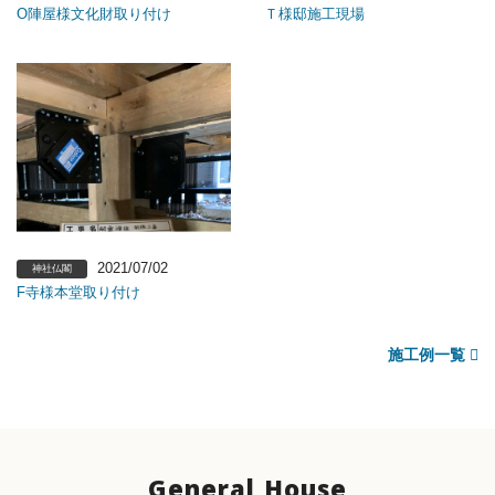
O陣屋様文化財取り付け
Ｔ様邸施工現場
2021/07/02
神社仏閣
F寺様本堂取り付け
施工例一覧
General House