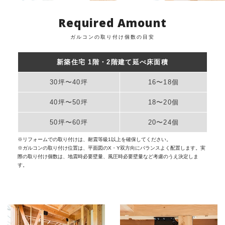
Required Amount
ガルコンの取り付け個数の目安
新築住宅 1階・2階建て延べ床面積
30坪〜40坪
16〜18個
40坪〜50坪
18〜20個
50坪〜60坪
20〜24個
※リフォームでの取り付けは、耐震等級1以上を確保してください。
※ガルコンの取り付け位置は、平面図のX・Y双方向にバランスよく配置します。実
際の取り付け個数は、地震時必要壁量、風圧時必要壁量など考慮のうえ決定しま
す。