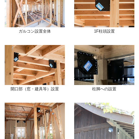
ガルコン設置全体
1F柱頭設置
開口部（窓・建具等）設置
柱脚への設置